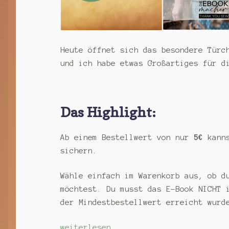
Heute öffnet sich das besondere Türc
und ich habe etwas Großartiges für d
Das Highlight:
Ab einem Bestellwert von nur
5€
kann
sichern.
Wähle einfach im Warenkorb aus, ob 
möchtest. Du musst das E-Book NICHT 
der Mindestbestellwert erreicht wurd
Adventskalender-
weiterlesen