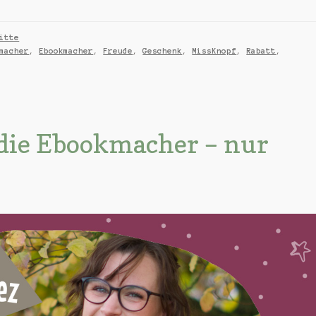
itte
macher
,
Ebookmacher
,
Freude
,
Geschenk
,
MissKnopf
,
Rabatt
,
die Ebookmacher – nur