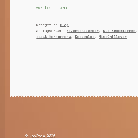
Adventskalender
weiterlesen
–
die
Kategorie:
Blog
Ebookmacher
Schlagwörter:
Adventskalender
,
Die EBookmacher
statt Konkurrenz
,
Kostenlos
,
MissChillover
–
nur
heute
kostenlos!
© NähCram 2026