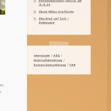
Adventskalender-Special am
13.12.24
Ebook Mütze KopfSache
Abschied auf Zeit –
Babypause
Impressum
|
ABG
|
Widerrufsbelehrung
|
Datenschutzerklärung
|
FAQ
en
n