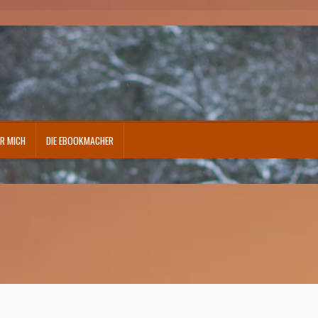
R MICH
DIE EBOOKMACHER
atenschutzerklärung
Echtheit von Bewertungen
FAQ – Fragen und Antworten
kurrenz
Mein Konto
Mottotage – Fit for Fitness
Shop
Über mich
Vertrag widerrufen
Waren