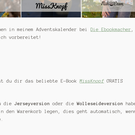
hen in meinem Adventskalender bei
Die Ebookmacher
,
ich vorbereitet!
st du dir das beliebte E-Book
MissKnopf
GRATIS
du die
Jerseyversion
oder die
Wolleseideversion
hab
in den Warenkorb legen, dies geht automatisch, wen
e.