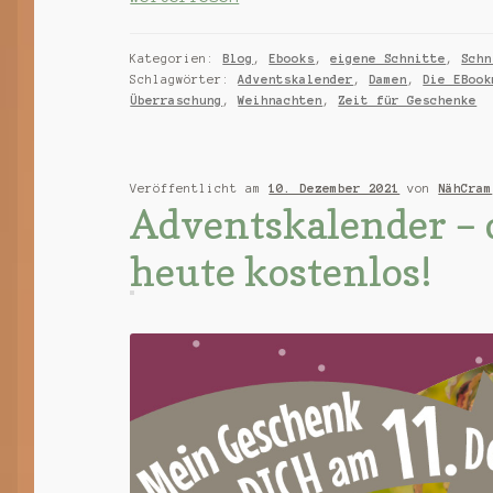
Special
am
Kategorien:
Blog
,
Ebooks
,
eigene Schnitte
,
Schn
13.12.24
Schlagwörter:
Adventskalender
,
Damen
,
Die EBook
Überraschung
,
Weihnachten
,
Zeit für Geschenke
Veröffentlicht am
10. Dezember 2021
von
NähCram
Adventskalender – 
heute kostenlos!