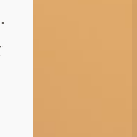
hm
er
t
s