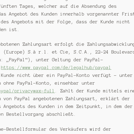
fünften Tages, welcher auf die Absendung des
das Angebot des Kunden innerhalb vorgenannter Fris
 des Angebots mit der Folge, dass der Kunde nicht
den ist.
botenen Zahlungsart erfolgt die Zahlungsabwicklun
l (Europe) S.à r.l. et Cie, S.C.A., 22-24 Boulevar
n: „PayPal“), unter Geltung der PayPal-
r
https://www.paypal.com
/de
/legalhub
/paypal
Kunde nicht über ein PayPal-Konto verfügt – unter
n ohne PayPal-Konto, einsehbar unter
aypal
/privacywax-full
. Zahlt der Kunde mittels ein
n von PayPal angebotenen Zahlungsart, erklärt der
s Angebots des Kunden in dem Zeitpunkt, in dem der
en Bestellvorgang abschließt.
e-Bestellformular des Verkäufers wird der