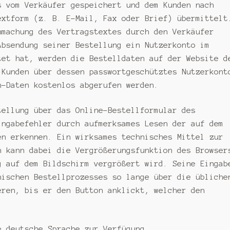
s vom Verkäufer gespeichert und dem Kunden nach
extform (z. B. E-Mail, Fax oder Brief) übermittelt
hmachung des Vertragstextes durch den Verkäufer
Absendung seiner Bestellung ein Nutzerkonto im
tet hat, werden die Bestelldaten auf der Website d
 Kunden über dessen passwortgeschütztes Nutzerkont
n-Daten kostenlos abgerufen werden.
ellung über das Online-Bestellformular des
ingabefehler durch aufmerksames Lesen der auf dem
en erkennen. Ein wirksames technisches Mittel zur
n kann dabei die Vergrößerungsfunktion des Browser
g auf dem Bildschirm vergrößert wird. Seine Eingab
nischen Bestellprozesses so lange über die übliche
eren, bis er den Button anklickt, welcher den
 deutsche Sprache zur Verfügung.