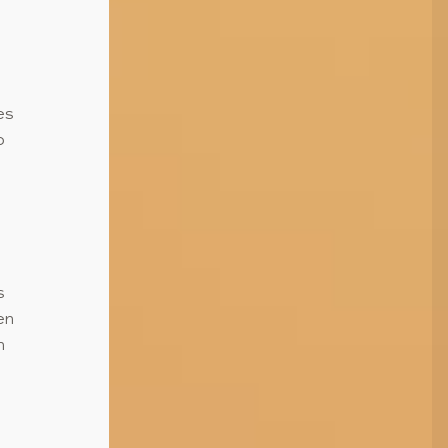
.
es
o
s
en
n