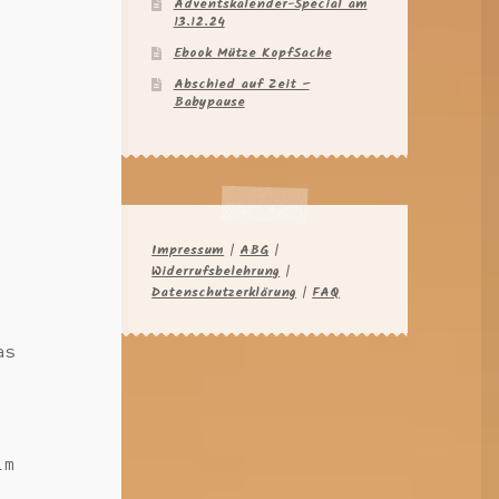
Adventskalender-Special am
13.12.24
Ebook Mütze KopfSache
Abschied auf Zeit –
Babypause
Impressum
|
ABG
|
Widerrufsbelehrung
|
Datenschutzerklärung
|
FAQ
as
im