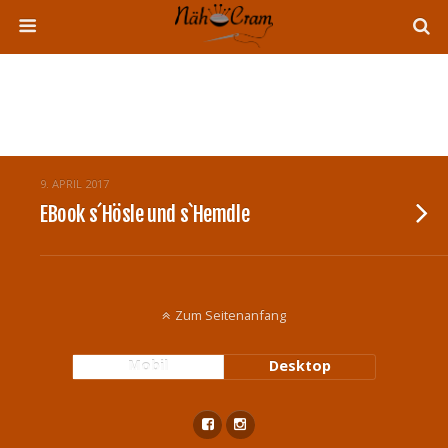
Tags › Unterwäsche
9. APRIL 2017
EBook s´Hösle und s`Hemdle
Zum Seitenanfang
Mobil
Desktop