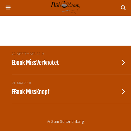
Tags › Überschnitten Ärmel
20. SEPTEMBER 2019
Ebook MissVerknotet
21. MAI 2018
EBook MissKnopf
Zum Seitenanfang