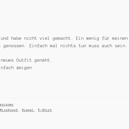
 und habe nicht viel gemacht. Ein wenig für meinen
t genossen. Einfach mal nichts tun muss auch sein.
 neues Outfit genäht.
infach zeigen.
esigner
MissKnopf
,
Riegel
,
T-Shirt