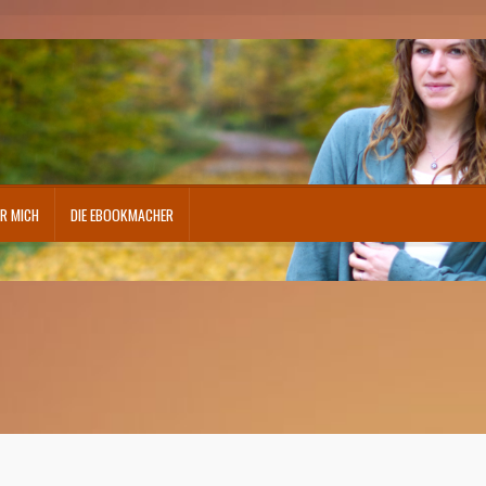
R MICH
DIE EBOOKMACHER
atenschutzerklärung
Echtheit von Bewertungen
FAQ – Fragen und Antworten
kurrenz
Mein Konto
Mottotage – Fit for Fitness
Shop
Über mich
Vertrag widerrufen
Waren