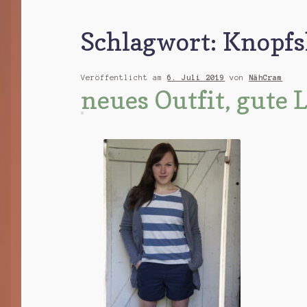
Schlagwort:
Knopfs
Veröffentlicht am
6. Juli 2019
von
NähCram
neues Outfit, gute 