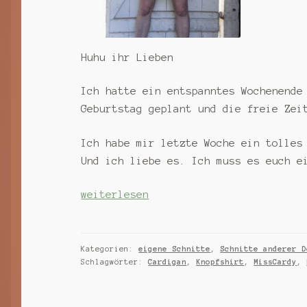
Huhu ihr Lieben
Ich hatte ein entspanntes Wochenende
Geburtstag geplant und die freie Zei
Ich habe mir letzte Woche ein tolles
Und ich liebe es. Ich muss es euch e
neues
weiterlesen
Outfit,
gute
Laune
Kategorien:
eigene Schnitte
,
Schnitte anderer D
Schlagwörter:
Cardigan
,
Knopfshirt
,
MissCardy
,