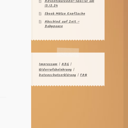
Adventskalender-Special am
13.12.24
Ebook Mütze KopfSache
Abschied auf Zeit –
Babypause
Impressum
|
ABG
|
Widerrufsbelehrung
|
Datenschutzerklärung
|
FAQ