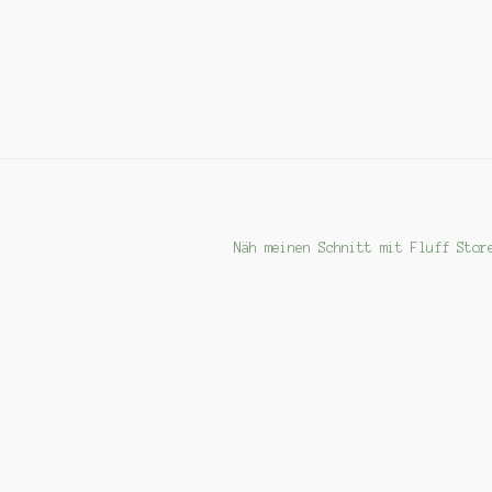
Nächster
Näh meinen Schnitt mit Fluff Stor
Beitrag: