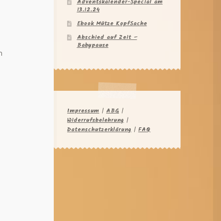
Adventskalender-Special am
13.12.24
Ebook Mütze KopfSache
Abschied auf Zeit –
Babypause
n
Impressum
|
ABG
|
Widerrufsbelehrung
|
Datenschutzerklärung
|
FAQ