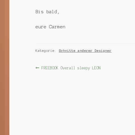
Bis bald,
eure Carmen
Kategorie:
Schnitte anderer Designer
Beitragsnavigation
Vorheriger
FREEBOOK Overall sleepy LEON
Beitrag: