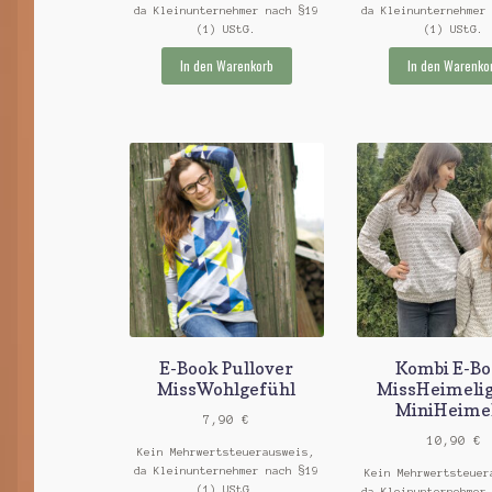
da Kleinunternehmer nach §19
da Kleinunternehmer
(1) UStG.
(1) UStG.
In den Warenkorb
In den Warenko
E-Book Pullover
Kombi E-B
MissWohlgefühl
MissHeimeli
MiniHeime
7,90
€
10,90
€
Kein Mehrwertsteuerausweis,
da Kleinunternehmer nach §19
Kein Mehrwertsteuer
(1) UStG.
da Kleinunternehmer