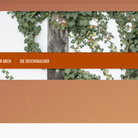
R MICH
DIE EBOOKMACHER
atenschutzerklärung
Echtheit von Bewertungen
FAQ – Fragen und Antworten
kurrenz
Mein Konto
Mottotage – Fit for Fitness
Shop
Über mich
Vertrag widerrufen
Waren