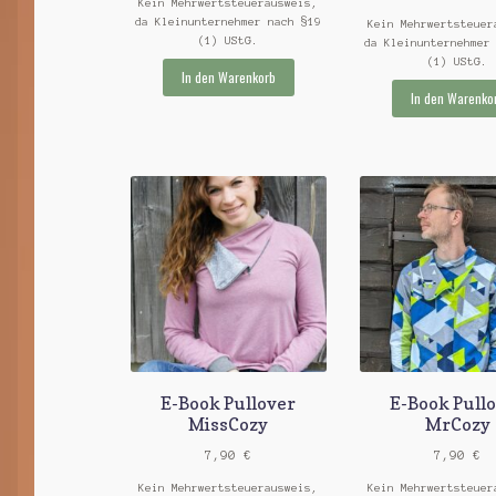
Kein Mehrwertsteuerausweis,
da Kleinunternehmer nach §19
Kein Mehrwertsteuer
(1) UStG.
da Kleinunternehmer
(1) UStG.
In den Warenkorb
In den Warenko
E-Book Pullover
E-Book Pull
MissCozy
MrCozy
7,90
€
7,90
€
Kein Mehrwertsteuerausweis,
Kein Mehrwertsteuer