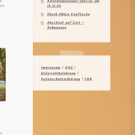
Adventskalender-Special am
s,
13.12.24
§19
Ebook Mütze KopfSache
Abschied auf Zeit –
Babypause
Impressum
|
ABG
|
Widerrufsbelehrung
|
Datenschutzerklärung
|
FAQ
s,