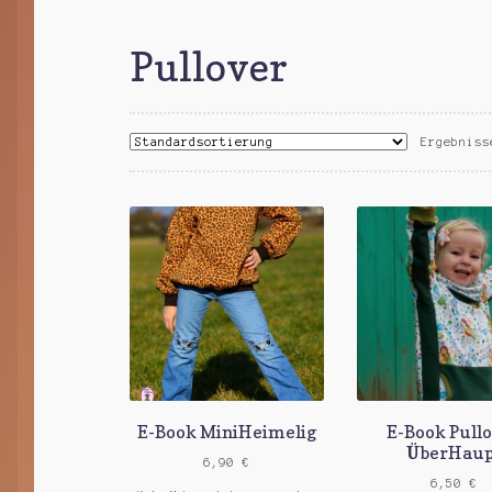
Pullover
Ergebniss
E-Book MiniHeimelig
E-Book Pull
ÜberHaup
6,90
€
6,50
€