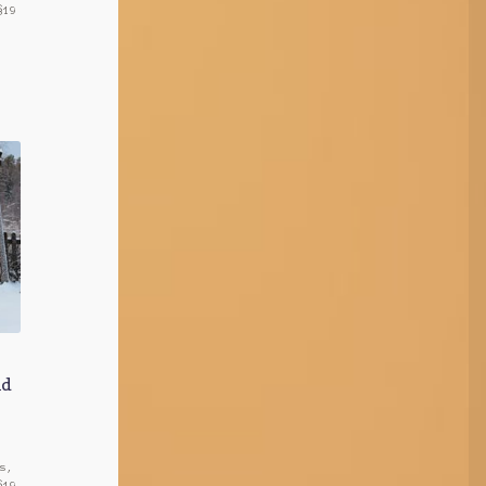
§19
nd
s,
§19