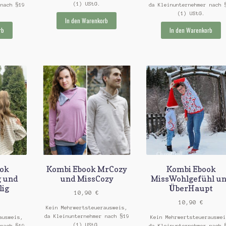
(1) UStG.
 nach §19
da Kleinunternehmer nach 
(1) UStG.
In den Warenkorb
rb
In den Warenkorb
ook
Kombi Ebook MrCozy
Kombi Ebook
g und
und MissCozy
MissWohlgefühl u
lig
ÜberHaupt
10,90
€
10,90
€
Kein Mehrwertsteuerausweis,
da Kleinunternehmer nach §19
ausweis,
Kein Mehrwertsteuerauswei
(1) UStG.
 nach §19
da Kleinunternehmer nach 