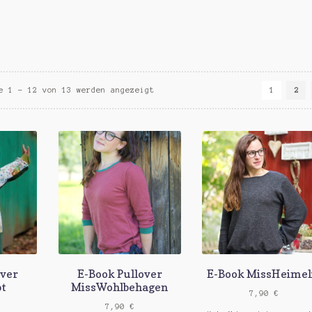
e 1 – 12 von 13 werden angezeigt
1
2
over
E-Book Pullover
E-Book MissHeimel
t
MissWohlbehagen
7,90
€
7,90
€