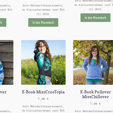
Kein Mehrwertsteuerauswei
da Kleinunternehmer nach 
ausweis,
Kein Mehrwertsteuerausweis,
(1) UStG.
 nach §19
da Kleinunternehmer nach §19
(1) UStG.
In den Warenkorb
rb
In den Warenkorb
over
E-Book MissCrooTopia
E-Book Pullover
MissChillover
7,90
€
7,90
€
Kein Mehrwertsteuerausweis,
da Kleinunternehmer nach §19
ausweis,
Kein Mehrwertsteuerauswei