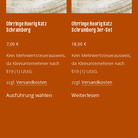
Ohrringe Hoorig Katz
Ohrringe Hoorig Katz
Schramberg
Schramberg 3er-Set
7,00
€
18,00
€
Kein Mehrwertsteuerausweis,
Kein Mehrwertsteuerausweis,
da Kleinunternehmer nach
da Kleinunternehmer nach
§19 (1) UStG.
§19 (1) UStG.
zzgl.
Versandkosten
zzgl.
Versandkosten
Dieses
Ausführung wählen
Weiterlesen
Produkt
weist
mehrere
Varianten
auf.