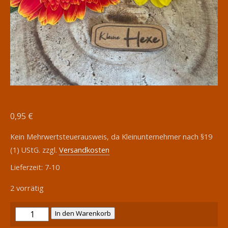
0,95
€
Kein Mehrwertsteuerausweis, da Kleinunternehmer nach §19
(1) UStG.
zzgl.
Versandkosten
Lieferzeit:
7-10
2 vorrätig
SnapPap
In den Warenkorb
Label