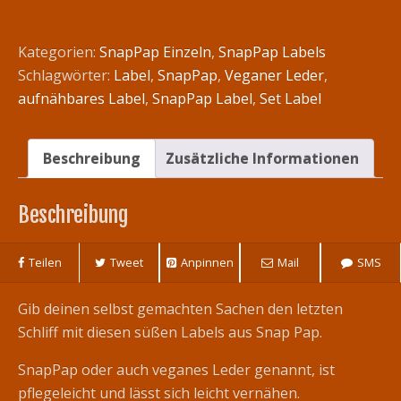
zum
Aufnähen
Kategorien:
SnapPap Einzeln
,
SnapPap Labels
"Kleine
Schlagwörter:
Label
,
SnapPap
,
Veganer Leder
,
Hexe"
aufnähbares Label
,
SnapPap Label
,
Set Label
Menge
Beschreibung
Zusätzliche Informationen
Beschreibung
Teilen
Tweet
Anpinnen
Mail
SMS
Gib deinen selbst gemachten Sachen den letzten
Schliff mit diesen süßen Labels aus Snap Pap.
SnapPap oder auch veganes Leder genannt, ist
pflegeleicht und lässt sich leicht vernähen.