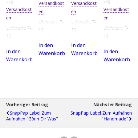
zzgl.
zzgl.
Versandkost
Versandkost
Versandkost
Versandkost
en
en
en
en
Lieferzeit:
7-
Lieferzeit:
7-
Lieferzeit:
7-
Lieferzeit:
7-
10
10
10
10
In den
In den
In den
In den
Warenkorb
Warenkorb
Warenkorb
Warenkorb
Vorheriger Beitrag
Nächster Beitrag
SnapPap Label Zum
SnapPap Label Zum Aufnähen
Aufnähen "Gönn Dir Was"
"Handmade"