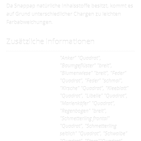
Da Snappap natürliche Inhalsstoffe besitzt, kommt es
auf Grund unterschiedlicher Chargen zu leichten
Farbabweichungen.
Zusätzliche Informationen
"Anker" "Quadrat",
"Baumgeflüster" "breit",
"Blumenwiese" "breit", "Feder"
"Quadrat", "Feder" "schmal",
"Kirsche" "Quadrat", "Kleeblatt"
"Quadrat", "Libelle" "Quadrat",
"Marienkäfer" "Quadrat",
"Regenbogen" "breit",
"Schmetterling frontal"
"Quadrat", "Schmetterling
seitlich" "Quadrat", "Schwalbe"