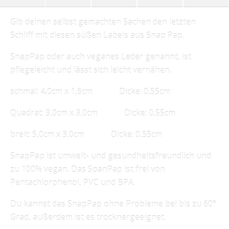
Gib deinen selbst gemachten Sachen den letzten
Schliff mit diesen süßen Labels aus Snap Pap.
SnapPap oder auch veganes Leder genannt, ist
pflegeleicht und lässt sich leicht vernähen.
schmal: 4,0cm x 1,6cm Dicke: 0,55cm
Quadrat: 3,0cm x 3,0cm Dicke: 0,55cm
breit: 5,0cm x 3,0cm Dicke: 0,55cm
SnapPap ist umwelt- und gesundheitsfreundlich und
zu 100% vegan. Das SpanPap ist frei von
Pentachlorphenol, PVC und BPA.
Du kannst das SnapPap ohne Probleme bei bis zu 60°
Grad, außerdem ist es trocknergeeignet.