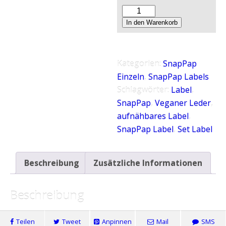
SnapPap
Label
In den Warenkorb
zum
Aufnähen
"Happy"
Kategorien:
SnapPap
Menge
Einzeln
,
SnapPap Labels
Schlagwörter:
Label
,
SnapPap
,
Veganer Leder
,
aufnähbares Label
,
SnapPap Label
,
Set Label
Beschreibung
Zusätzliche Informationen
Beschreibung
Teilen
Tweet
Anpinnen
Mail
SMS