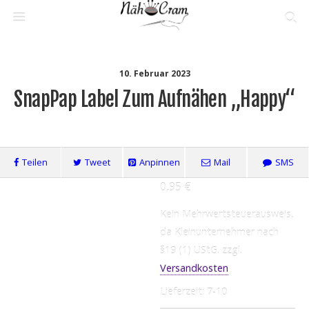
10. Februar 2023
SnapPap Label Zum Aufnähen „Happy“
Teilen
Tweet
Anpinnen
Mail
SMS
0,95
€
Kein Mehrwertsteuerausweis,
da Kleinunternehmer nach
§19 (1) UStG.
zzgl.
Versandkosten
Lieferzeit:
7-10