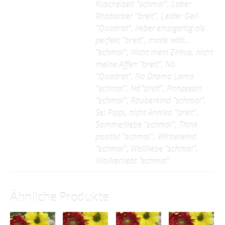
Kuschelzeit "schmal", Laber
Rhabarber "breit", Leider Geil
"Quadrat", lieber einzigartig als
perfekt "breit", made with…
"schmal", Nicht mein Zirkus, nicht
meine Affen "breit", Nö
"Quadrat", No Drama Lama
"schmal", Nö"breit", Prinzessin
"schmal", Räuberkind "schmal",
Sei Pippi, nicht Annika "breit",
Sommerliebe "schmal", Think
positiv! "schmal", Wirbelwind
"schmal", Wollliebe "schmal",
Wollverliebt "schmal"
Ähnliche Produkte