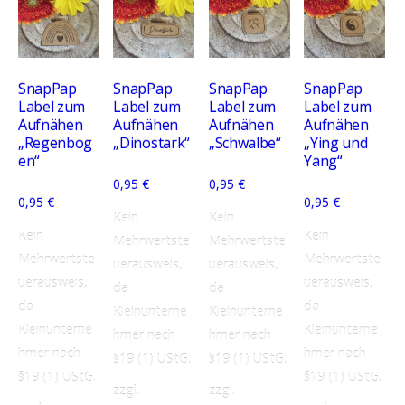
SnapPap
SnapPap
SnapPap
SnapPap
Label zum
Label zum
Label zum
Label zum
Aufnähen
Aufnähen
Aufnähen
Aufnähen
„Regenbog
„Dinostark“
„Schwalbe“
„Ying und
en“
Yang“
0,95
€
0,95
€
0,95
€
0,95
€
Kein
Kein
Kein
Kein
Mehrwertste
Mehrwertste
Mehrwertste
Mehrwertste
uerausweis,
uerausweis,
uerausweis,
uerausweis,
da
da
da
da
Kleinunterne
Kleinunterne
Kleinunterne
Kleinunterne
hmer nach
hmer nach
hmer nach
hmer nach
§19 (1) UStG.
§19 (1) UStG.
§19 (1) UStG.
§19 (1) UStG.
zzgl.
zzgl.