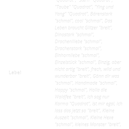
"Quadrat", "Stern""Quadrat",
"Taube" "Quadrat", "Ying und
Yang" "Quadrat", Bärenstark
"schmal", cool "schmal", Das
Leben braucht Glitzer "breit",
Dinostark "schmal",
Drachenlliebe "schmal",
Drachenstark "schmal",
Einhornliebe "schmal",
Einzelstück "schmal", Einzig, aber
nicht artig "breit", frech, wild und
Label
wunderbar "breit", Gönn dir was
"schmal", Handmade "schmal",
Happy "schmal", Holla die
Waldfee "breit", Ich sag nur
Karma "Quadrat", Ist mir egal, ich
lass das jetzt so "breit", Kleine
Auszeit "schmal", Kleine Hexe
"schmal", kleines Monster "breit",