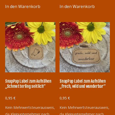
In den Warenkorb
In den Warenkorb
SnapPap Label zum Aufnähen
SnapPap Label zum Aufnähen
„Schmetterling seitlich“
„frech, wild und wunderbar“
0,95
€
0,95
€
Kein Mehrwertsteuerausweis,
Kein Mehrwertsteuerausweis,
da Kleinunternehmer nach
da Kleinunternehmer nach