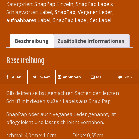
Aufnähen
Kategorien:
SnapPap Einzeln
,
SnapPap Labels
"Drachenstark"
Schlagwörter:
Label
,
SnapPap
,
Veganer Leder
,
Menge
aufnähbares Label
,
SnapPap Label
,
Set Label
Beschreibung
Zusätzliche Informationen
Beschreibung
Teilen
Tweet
Anpinnen
Mail
SMS
Gib deinen selbst gemachten Sachen den letzten
Schliff mit diesen süßen Labels aus Snap Pap.
SnapPap oder auch veganes Leder genannt, ist
pflegeleicht und lässt sich leicht vernähen.
schmal: 4,0cm x 1,6cm Dicke: 0,55cm