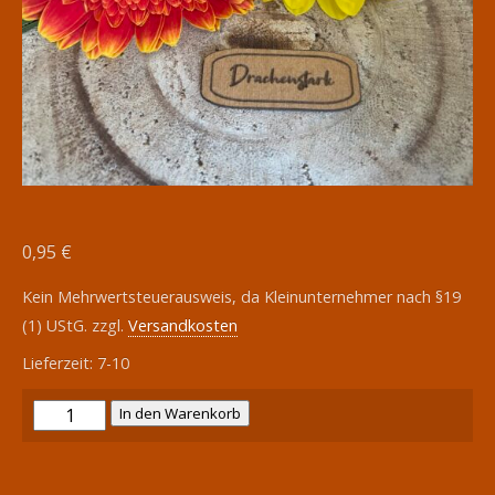
0,95
€
Kein Mehrwertsteuerausweis, da Kleinunternehmer nach §19
(1) UStG.
zzgl.
Versandkosten
Lieferzeit:
7-10
SnapPap
In den Warenkorb
Label
zum