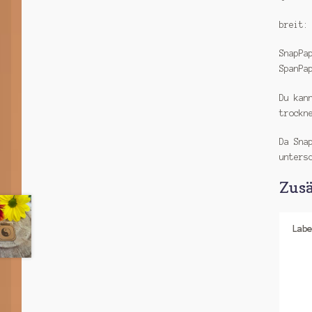
breit
SnapPa
SpanPa
Du kan
trockn
Da Sna
unters
Zusä
Labe