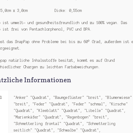
: 5,0cm x 3,0cm Dicke: 0,55cm
p ist umwelt- und gesundheitsfreundlich und zu 100% vegan. Das
p ist frei von Pentachlorphenol, PVC und BPA.
nst das SnapPap ohne Probleme bei bis zu 60° Grad, außerdem ist 
ergeeignet.
ppap natürliche Inhalsstoffe besitzt, kommt es auf Grund
chiedlicher Chargen zu leichten Farbabweichungen.
tzliche Informationen
l
"Anker" "Quadrat", "Baumgeflüster" "breit", "Blumenwiese"
"breit", "Feder" "Quadrat", "Feder" "schmal", "Kirsche"
"Quadrat", "Kleeblatt" "Quadrat", "Libelle" "Quadrat",
"Marienkäfer" "Quadrat", "Regenbogen" "breit",
"Schmetterling frontal" "Quadrat", "Schmetterling
seitlich" "Quadrat", "Schwalbe" "Quadrat",