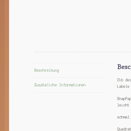
Bes
Beschreibung
Gib de
Zusätzliche Informationen
Labels
SnapPa
leicht
schma
Quadr