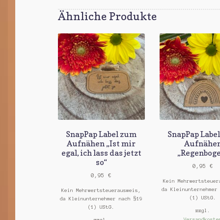
Ähnliche Produkte
SnapPap Label zum
SnapPap Labe
Aufnähen „Ist mir
Aufnähe
egal, ich lass das jetzt
„Regenbog
so“
0,95
€
0,95
€
Kein Mehrwertsteuer
da Kleinunternehmer
Kein Mehrwertsteuerausweis,
(1) UStG.
da Kleinunternehmer nach §19
(1) UStG.
zzgl.
Versandkoste
zzgl.