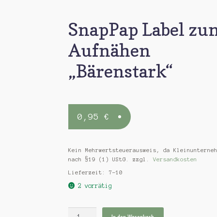
SnapPap Label zu
Aufnähen
„Bärenstark“
0,95
€
Kein Mehrwertsteuerausweis, da Kleinunterne
nach §19 (1) UStG.
zzgl.
Versandkosten
Lieferzeit:
7-10
2 vorrätig
SnapPap
In den Warenkorb