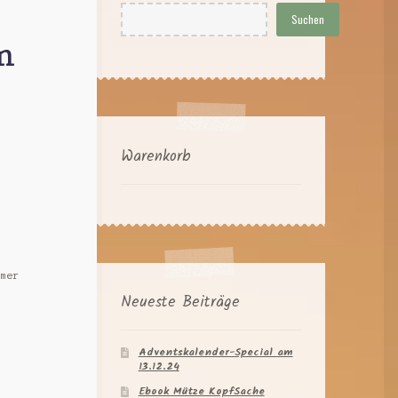
Suchen
m
Warenkorb
hmer
Neueste Beiträge
Adventskalender-Special am
13.12.24
Ebook Mütze KopfSache