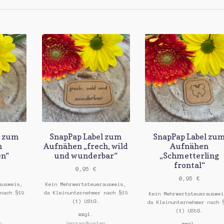
l zum
SnapPap Label zum
SnapPap Label zu
n
Aufnähen „frech, wild
Aufnähen
en“
und wunderbar“
„Schmetterling
frontal“
0,95
€
0,95
€
ausweis,
Kein Mehrwertsteuerausweis,
 nach §19
da Kleinunternehmer nach §19
Kein Mehrwertsteuerauswei
(1) UStG.
da Kleinunternehmer nach 
(1) UStG.
zzgl.
n
Versandkosten
zzgl.