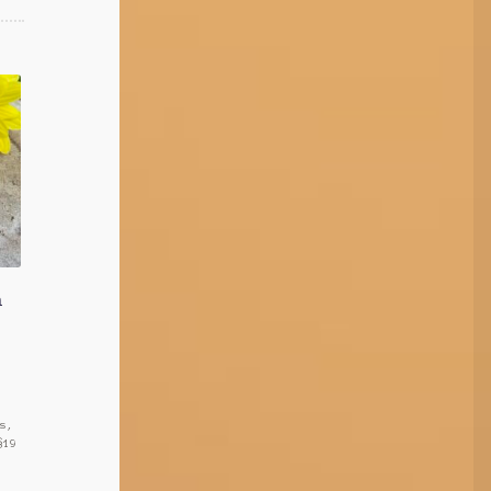
m
s,
§19