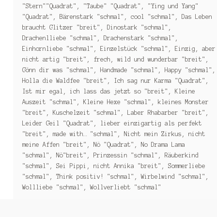
"Stern""Quadrat", "Taube" "Quadrat", "Ying und Yang"
"Quadrat", Bärenstark "schmal", cool "schmal", Das Leben
braucht Glitzer "breit", Dinostark "schmal",
Drachenlliebe "schmal", Drachenstark "schmal",
Einhornliebe "schmal", Einzelstück "schmal", Einzig, aber
nicht artig "breit", frech, wild und wunderbar "breit",
Gönn dir was "schmal", Handmade "schmal", Happy "schmal",
Holla die Waldfee "breit", Ich sag nur Karma "Quadrat",
Ist mir egal, ich lass das jetzt so "breit", Kleine
Auszeit "schmal", Kleine Hexe "schmal", kleines Monster
"breit", Kuschelzeit "schmal", Laber Rhabarber "breit",
Leider Geil "Quadrat", lieber einzigartig als perfekt
"breit", made with… "schmal", Nicht mein Zirkus, nicht
meine Affen "breit", Nö "Quadrat", No Drama Lama
"schmal", Nö"breit", Prinzessin "schmal", Räuberkind
"schmal", Sei Pippi, nicht Annika "breit", Sommerliebe
"schmal", Think positiv! "schmal", Wirbelwind "schmal",
Wollliebe "schmal", Wollverliebt "schmal"