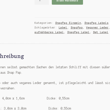
Label
zum
Aufnähen
"Bärenstark"
Kategorien:
SnapPap Einzeln
,
SnapPap Labels
Menge
Schlagwörter:
Label
,
SnapPap
,
Veganer Leder
aufnähbares Label
,
SnapPap Label
,
Set Label
chreibung
inen selbst gemachten Sachen den letzten Schliff mit diesen süße
 aus Snap Pap.
p oder auch veganes Leder genannt, ist pflegeleicht und lässt si
 vernähen.
l: 4,0cm x 1,6cm Dicke: 0,55cm
at: 3,0cm x 3,0cm Dicke: 0,55cm