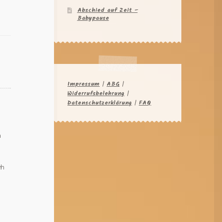
Abschied auf Zeit –
Babypause
,
Impressum
|
ABG
|
Widerrufsbelehrung
|
Datenschutzerklärung
|
FAQ
n
ch