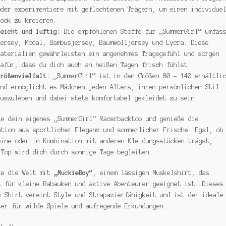
oder experimentiere mit geflochtenen Trägern, um einen individue
Look zu kreieren.
Leicht und luftig:
Die empfohlenen Stoffe für „SummerGirl“ umfas
Jersey, Modal, Bambusjersey, Baumwolljersey und Lycra. Diese
Materialien gewährleisten ein angenehmes Tragegefühl und sorgen
dafür, dass du dich auch an heißen Tagen frisch fühlst.
Größenvielfalt:
„SummerGirl“ ist in den Größen 80 – 140 erhältli
und ermöglicht es Mädchen jeden Alters, ihren persönlichen Stil
auszuleben und dabei stets komfortabel gekleidet zu sein.
te dein eigenes „SummerGirl“ Racerbacktop und genieße die
ation aus sportlicher Eleganz und sommerlicher Frische. Egal, ob
eine oder in Kombination mit anderen Kleidungsstücken trägst,
 Top wird dich durch sonnige Tage begleiten.
ke die Welt mit
„MuckieBoy“
, einem lässigen Muskelshirt, das
t für kleine Rabauken und aktive Abenteurer geeignet ist. Dieses
e Shirt vereint Style und Strapazierfähigkeit und ist der ideale
ter für wilde Spiele und aufregende Erkundungen.