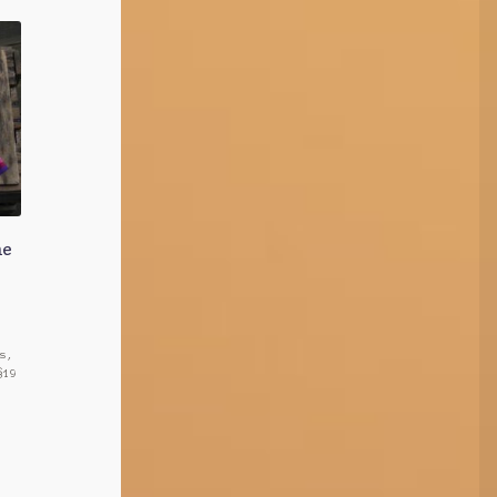
he
s,
§19