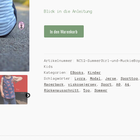
Blick in die Anleitung
Ebook
In den Warenkorb
SummerGirl
und
MuckieBoy
Kids
Artikelnummer:
NC12-SummerGirl-und-MuckieBo
Menge
Kids
Kategorien:
EBooks
,
Kinder
Schlagwörter:
Lycra
,
Modal
,
Jerse
,
Sporttop
Racerback
,
viskosejersey
,
Sport
,
A0
,
A4
,
Rückenausschnitt
,
Top
,
Sommer