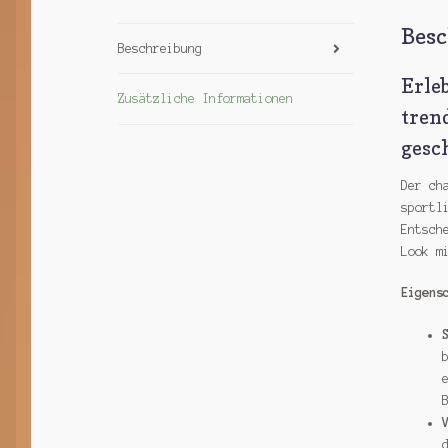
Bes
Beschreibung
Erle
Zusätzliche Informationen
trend
gesc
Der ch
sportl
Entsch
Look m
Eigens