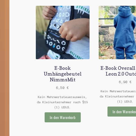
E-Book
E-Book Overall
Umhängebeutel
Leon 2.0 Out
NimmsMit
6,90
€
6,50
€
Kein Mehrwertsteuer
da Kleinunternehmer
Kein Mehrwertsteuerausweis,
(1) UStG.
da Kleinunternehmer nach §19
(1) UStG.
In den Warenko
In den Warenkorb