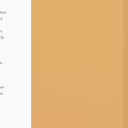
uken
nd
en
ffe
h
ie
ben
em