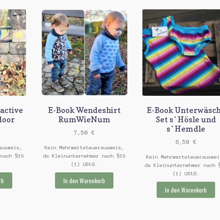
 active
E-Book Wendeshirt
E-Book Unterwäsc
door
RumWieNum
Set s`Hösle und
s`Hemdle
7,50
€
6,50
€
ausweis,
Kein Mehrwertsteuerausweis,
 nach §19
da Kleinunternehmer nach §19
Kein Mehrwertsteuerauswei
(1) UStG.
da Kleinunternehmer nach 
(1) UStG.
rb
In den Warenkorb
In den Warenkorb