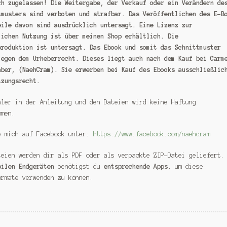
ch zugelassen! Die Weitergabe, der Verkauf oder ein Verändern de
tmusters sind verboten und strafbar. Das Veröffentlichen des E-B
eile davon sind ausdrücklich untersagt. Eine Lizenz zur
lichen Nutzung ist über meinen Shop erhältlich. Die
produktion ist untersagt. Das Ebook und somit das Schnittmuster
iegen dem Urheberrecht. Dieses liegt auch nach dem Kauf bei Carm
aber, (NaehCram).
Sie erwerben bei Kauf des Ebooks ausschließlic
tzungsrecht.
hler in der Anleitung und den Dateien wird keine Haftung
mmen.
e mich auf Facebook unter:
https://www.facebook.com/naehcram
teien werden dir als PDF oder als verpackte ZIP-Datei geliefert.
bilen Endgeräten
benötigst du
entsprechende Apps
, um diese
ormate verwenden zu können.