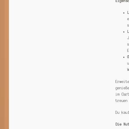
Eigens
Erweit
genieß
im Gar
treuen
Du kau
Die Nu