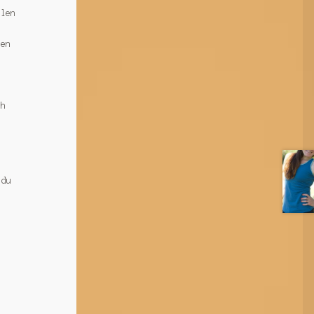
llen
sen
ch
 du