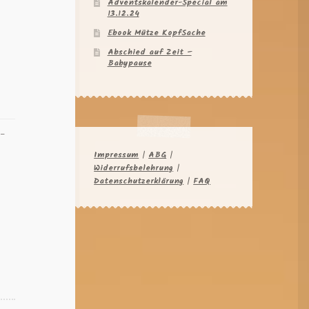
Adventskalender-Special am
13.12.24
Ebook Mütze KopfSache
Abschied auf Zeit –
Babypause
y-
Impressum
|
ABG
|
Widerrufsbelehrung
|
,
Datenschutzerklärung
|
FAQ