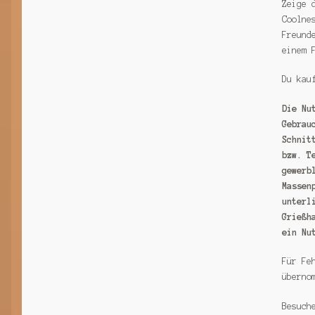
Zeige 
Coolne
Freund
einem 
Du kau
Die Nu
Gebrau
Schnit
bzw. T
gewerb
Massen
unterl
Grießh
ein Nu
Für Fe
überno
Besuch