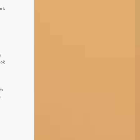
mit
s
ook
en
h