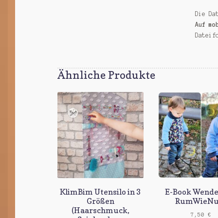
Die Da
Auf mo
Dateif
Ähnliche Produkte
KlimBim Utensilo in 3
E-Book Wende
Größen
RumWieN
(Haarschmuck,
7,50
€