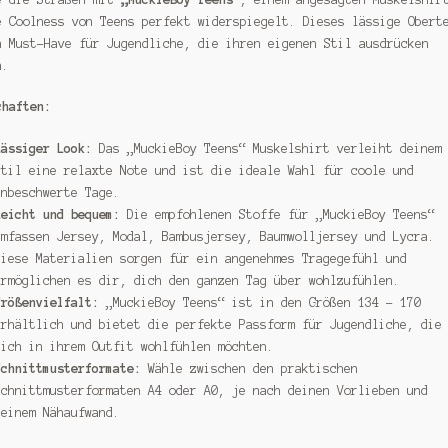
e Coolness von Teens perfekt widerspiegelt. Dieses lässige Obert
n Must-Have für Jugendliche, die ihren eigenen Stil ausdrücken
n.
chaften:
Lässiger Look:
Das „MuckieBoy Teens“ Muskelshirt verleiht deinem
Stil eine relaxte Note und ist die ideale Wahl für coole und
unbeschwerte Tage.
Leicht und bequem:
Die empfohlenen Stoffe für „MuckieBoy Teens“
umfassen Jersey, Modal, Bambusjersey, Baumwolljersey und Lycra.
Diese Materialien sorgen für ein angenehmes Tragegefühl und
ermöglichen es dir, dich den ganzen Tag über wohlzufühlen.
Größenvielfalt:
„MuckieBoy Teens“ ist in den Größen 134 – 170
erhältlich und bietet die perfekte Passform für Jugendliche, die
sich in ihrem Outfit wohlfühlen möchten.
Schnittmusterformate:
Wähle zwischen den praktischen
Schnittmusterformaten A4 oder A0, je nach deinen Vorlieben und
deinem Nähaufwand.