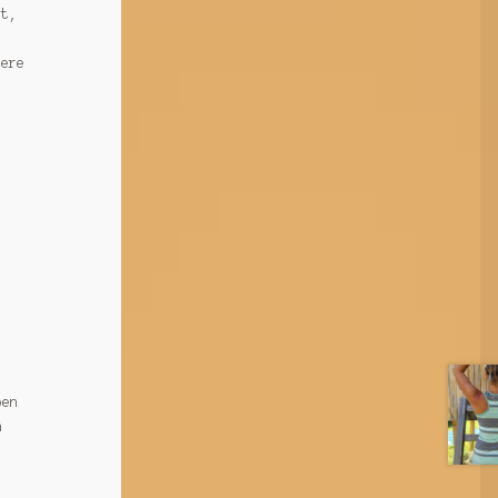
it,
iere
.
ben
h
t,