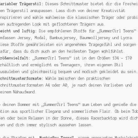
Variabler Trägerstil:
Dieses Schnittmuster bietet dir die Freihe
den Trägerstil anzupassen. Lass dich von deiner Kreativität
inspirieren und wähle wahlweise die klassischen Träger oder prob
den aufregenden Look mit geflochtenen Trägern aus.
Leicht und luftig:
Die empfohlenen Stoffe für „SummerGirl Teens“
umfassen Jersey, Modal, Bambusjersey, Baumwolljersey und Lycra.
Diese Stoffe gewährleisten ein angenehmes Tragegefühl und sorgen
dafür, dass du dich auch an den heißesten Tagen wohlfühlst.
Größenvielfalt:
„SummerGirl Teens“ ist in den Größen 134 – 170
erhältlich und ermöglicht es Teenagern, ihren eigenen Stil
auszuleben und gleichzeitig bequem und modisch gekleidet zu sein
Schnittmusterformate:
Wähle zwischen den praktischen
Schnittmusterformaten A4 oder A0, je nach deinen Vorlieben und
deinem Nähaufwand.
e deinen Sommer mit „SummerGirl Teens“ zum Leben und genieße die
ation aus sportlicher Eleganz und sommerlichem Flair. Ob beim To
ien oder beim Relaxen in der Sonne, dieses Racerbacktop wird dic
ten und dich immer stylisch aussehen lassen.
e die Straßen mit
„MuckieBoy Teens“
, einem angesagten Muskelshir