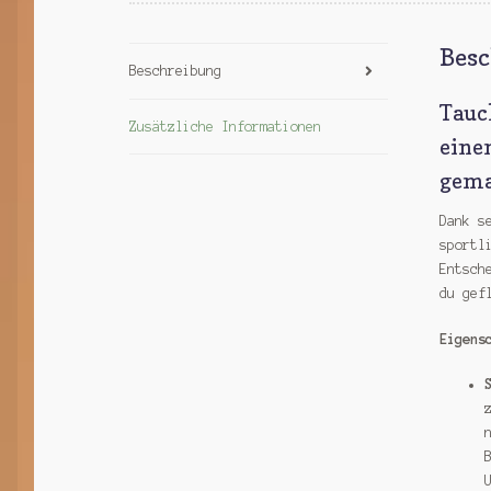
Bes
Beschreibung
Tauc
Zusätzliche Informationen
eine
gema
Dank s
sportl
Entsch
du gef
Eigens