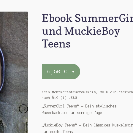
Ebook SummerGir
und MuckieBoy
Teens
6,50
€
Kein Mehrwertsteuerausweis, da Kleinunterne
nach §19 (1) UStG.
„SummerGirl Teens“ – Dein stylisches
Racerbacktop für sonnige Tage.
„MuckieBoy Teens“ – Dein lässiges Muskelshi
für coole Teens.