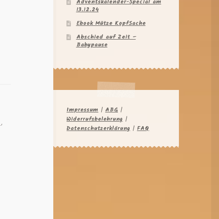
Adventskalender-Special am
13.12.24
Ebook Mütze KopfSache
Abschied auf Zeit –
Babypause
y
Impressum
|
ABG
|
Widerrufsbelehrung
|
a
,
Datenschutzerklärung
|
FAQ