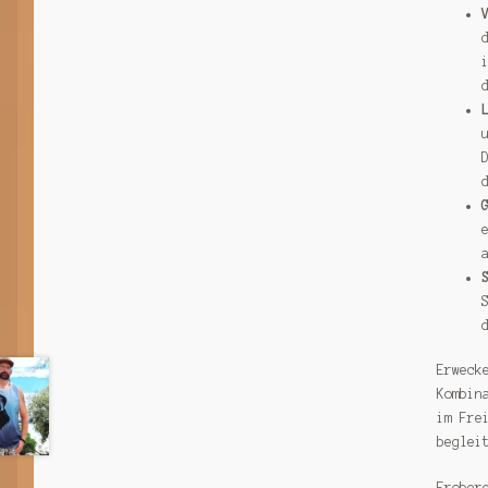
Erweck
Kombin
im Fre
beglei
Erober