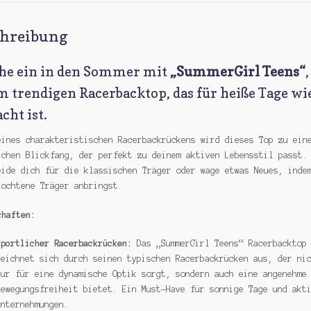
chreibung
he ein in den Sommer mit
„SummerGirl Teens“
,
m trendigen Racerbacktop, das für heiße Tage wi
cht ist.
eines charakteristischen Racerbackrückens wird dieses Top zu ein
ichen Blickfang, der perfekt zu deinem aktiven Lebensstil passt.
eide dich für die klassischen Träger oder wage etwas Neues, inde
lochtene Träger anbringst.
chaften:
Sportlicher Racerbackrücken:
Das „SummerGirl Teens“ Racerbacktop
zeichnet sich durch seinen typischen Racerbackrücken aus, der ni
nur für eine dynamische Optik sorgt, sondern auch eine angenehme
Bewegungsfreiheit bietet. Ein Must-Have für sonnige Tage und akt
Unternehmungen.