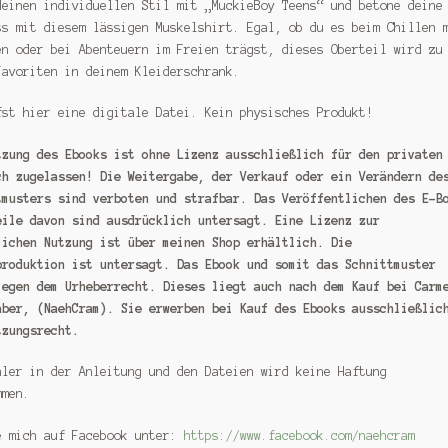
deinen individuellen Stil mit „MuckieBoy Teens“ und betone deine
ss mit diesem lässigen Muskelshirt. Egal, ob du es beim Chillen 
en oder bei Abenteuern im Freien trägst, dieses Oberteil wird zu
Favoriten in deinem Kleiderschrank.
fst hier eine digitale Datei. Kein physisches Produkt!
tzung des Ebooks ist ohne Lizenz ausschließlich für den privaten
ch zugelassen! Die Weitergabe, der Verkauf oder ein Verändern de
tmusters sind verboten und strafbar. Das Veröffentlichen des E-B
eile davon sind ausdrücklich untersagt. Eine Lizenz zur
lichen Nutzung ist über meinen Shop erhältlich. Die
produktion ist untersagt. Das Ebook und somit das Schnittmuster
iegen dem Urheberrecht. Dieses liegt auch nach dem Kauf bei Carm
aber, (NaehCram).
Sie erwerben bei Kauf des Ebooks ausschließlic
tzungsrecht.
hler in der Anleitung und den Dateien wird keine Haftung
mmen.
e mich auf Facebook unter:
https://www.facebook.com/naehcram