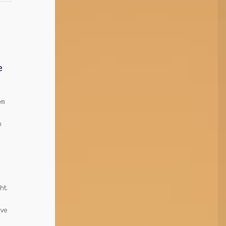
e
em
m
cht
ive