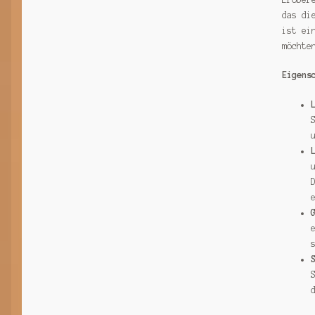
das di
ist ei
möchte
Eigens