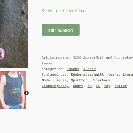
Blick in die Anleitung
Ebook
In den Warenkorb
SummerGirl
und
MuckieBoy
Teens
Artikelnummer:
NC09-SummerGirl und MuckieBo
Menge
Teens
Kategorien:
EBooks
,
Kinder
Schlagwörter:
Rückenausschnitt
,
teens
,
Lycr
Modal
,
Jerse
,
Sporttop
,
Racerback
,
viskosejersey
,
Sport
,
A0
,
A4
,
Top
,
Sommer