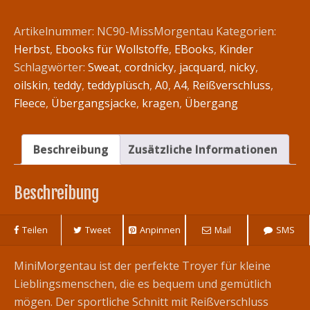
MiniMorgentau
Menge
Artikelnummer:
NC90-MissMorgentau
Kategorien:
Herbst
,
Ebooks für Wollstoffe
,
EBooks
,
Kinder
Schlagwörter:
Sweat
,
cordnicky
,
jacquard
,
nicky
,
oilskin
,
teddy
,
teddyplüsch
,
A0
,
A4
,
Reißverschluss
,
Fleece
,
Übergangsjacke
,
kragen
,
Übergang
Beschreibung
Zusätzliche Informationen
Beschreibung
Teilen
Tweet
Anpinnen
Mail
SMS
MiniMorgentau ist der perfekte Troyer für kleine
Lieblingsmenschen, die es bequem und gemütlich
mögen. Der sportliche Schnitt mit Reißverschluss